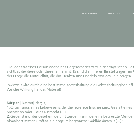
startseite
beratung
v
Die Identität einer Person oder eines Gegenstandes wird in der physischen Hal
sichtbar, die diese oder dieser einnimmt. Es sind die inneren Einstellungen, im F
der Dinge die Materialität, die das Denken und Handeln bzw. das Sein prägen.
Inwieweit wird durch eine bestimmte Körperhaltung die Geisteshaltung beeinfl
Welche Wirkung hat das Material?
Körǀper
: [ˈkœrpɐ], der; -s, -:
1.
Organismus eines Lebewesens, der die jeweilige Erscheinung, Gestalt eines
Menschen oder Tieres ausmacht (…)
2.
Gegenstand, der gesehen, gefühlt werden kann, der eine begrenzte Menge
eines bestimmten Stoffes, ein ringsum begrenztes Gebilde darstellt (…) *