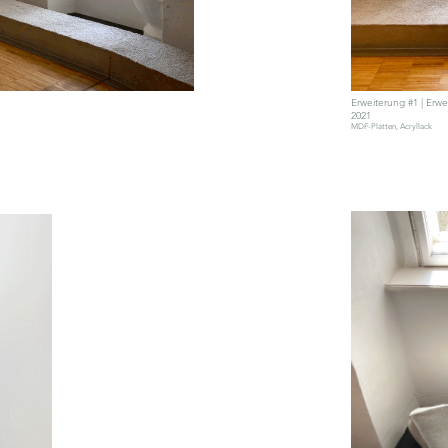
Erweiterung #1 | Erwe
2021
MDF-Platten, Acryllack