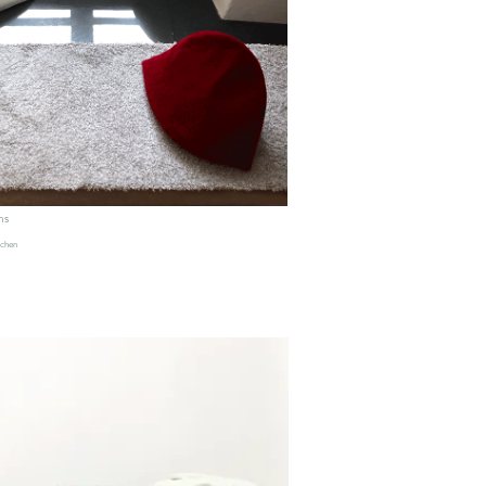
ms
lchen