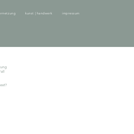
ernetzung
kunst | handwerk
impressum
tung
all
usst?