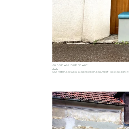
do hods wos. hods do wos?
2020
MDF Platten, Schrauben, Buchbinderleinen, Schaumstoff - unterschiedliche H